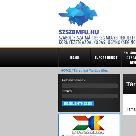
HOME
/ Társulási Tanács ülés
Felhasználónév:
Tár
Jelszó:
Hamar