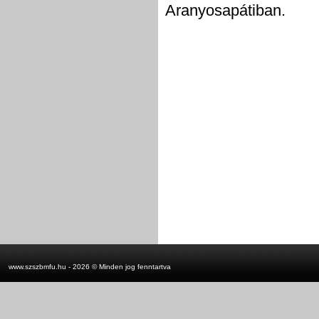
Aranyosapátiban.
www.szszbmfu.hu - 2026 © Minden jog fenntartva