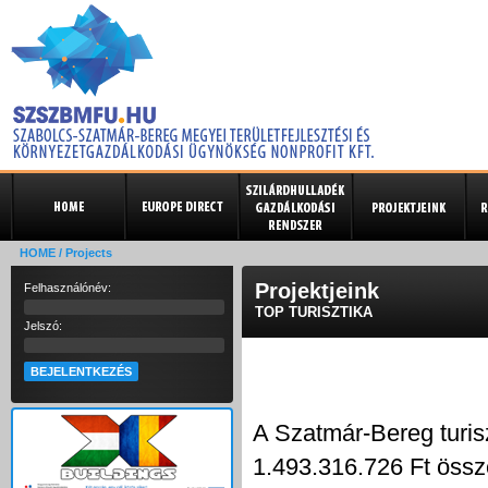
HOME
/ Projects
Projektjeink
Felhasználónév:
TOP TURISZTIKA
Jelszó:
A Szatmár-Bereg turisz
1.493.316.726 Ft össz