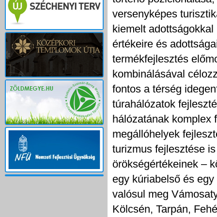
versenyképes turisztik
kiemelt adottságokkal 
értékeire és adottságai
termékfejlesztés előmo
kombinálásával célozz
fontos a térség idege
túrahálózatok fejleszt
hálózatának komplex f
megállóhelyek fejleszt
turizmus fejlesztése is
örökségértékeinek – kö
egy kúriabelső és egy v
valósul meg Vámosaty
Kölcsén, Tarpán, Feh