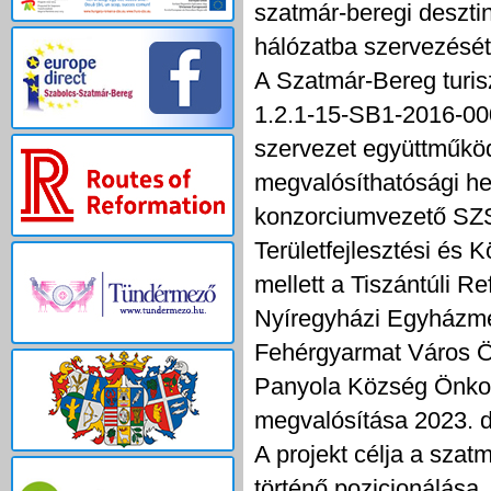
szatmár-beregi desztin
hálózatba szervezését
A Szatmár-Bereg turisz
1.2.1-15-SB1-2016-00
szervezet együttműkö
megvalósíthatósági he
konzorciumvezető SZ
Területfejlesztési és
mellett a Tiszántúli 
Nyíregyházi Egyházm
Fehérgyarmat Város 
Panyola Község Önkorm
megvalósítása 2023. d
A projekt célja a szat
történő pozicionálása