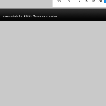
<<
<
17
18
19
20
www.szszbmfu.hu - 2026 © Minden jog fenntartva