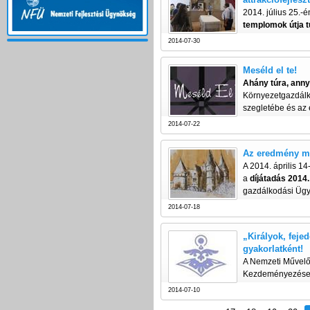
2014. július 25.-
templomok útja tu
2014-07-30
Meséld el te!
Ahány túra, anny
Környezetgazdálko
szegletébe és az e
2014-07-22
Az eredmény me
A 2014. április 1
a
díjátadás 2014.
gazdálkodási Ügyn
2014-07-18
„Királyok, fej
gyakorlatként!
A Nemzeti Művelőd
Kezdeményezések
2014-07-10