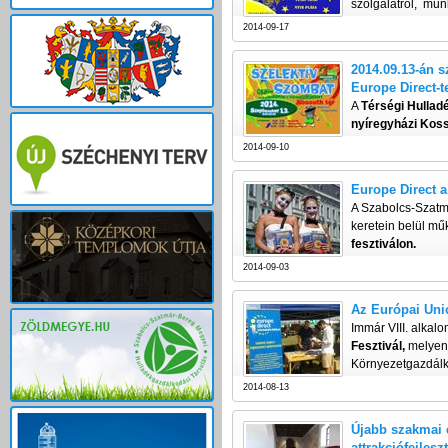
szolgálatról, munk
2014-09-17
2014.09.13-án 
Europe Direct-te
A
Térségi Hullad
nyíregyházi Koss
2014-09-10
Europe Direct a
A Szabolcs-Szatm
keretein belül m
fesztiválon.
2014-09-03
Az Európai Unió
Immár VIII. alka
Fesztivál,
melye
Környezetgazdálko
2014-08-13
Újabb szakmai e
attrakciófejles