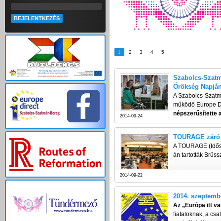
1
2
3
4
5
Szabolcs-Szatmá
Örökség Napján
A Szabolcs-Szatm
működő Europe D
népszerűsítette 
2014-09-24
TOURAGE záró 
A TOURAGE (Idősko
án tartották Brüs
2014-09-22
2014. szeptembe
Az „Európa itt v
fiataloknak, a cs